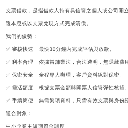
支票借款，是指借款人持有具信譽之個人或公司開
還本息或以支票兌現方式完成清償。
我們的優勢：
✅
審核快速
：最快30分鐘內完成評估與放款。
✅
利率合理
：依據當舖業法，合法透明，無隱藏費
✅
保密安全
：全程專人辦理，客戶資料絕對保密。
✅
靈活額度
：根據支票金額與開票人信譽彈性核貸
✅
手續簡便
：無需繁瑣資料，只需有效支票與身份
適合對象：
中小企業主短期資金調度