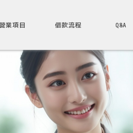
營業項目
借款流程
Q&A
服務理
about
汽車借款
機車借款
金.名錶借款
支票借款
屋土地借款
當降息.增貸